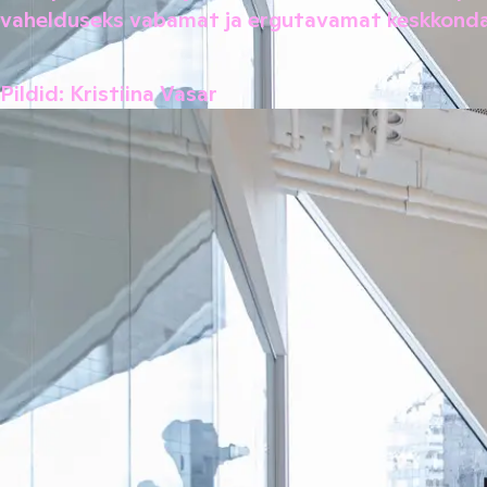
vahelduseks vabamat ja ergutavamat keskkonda
Pildid: Kristiina Vasar