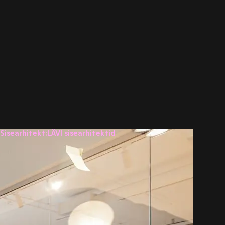
Sisearhitekt:
LÄVI sisearhitektid