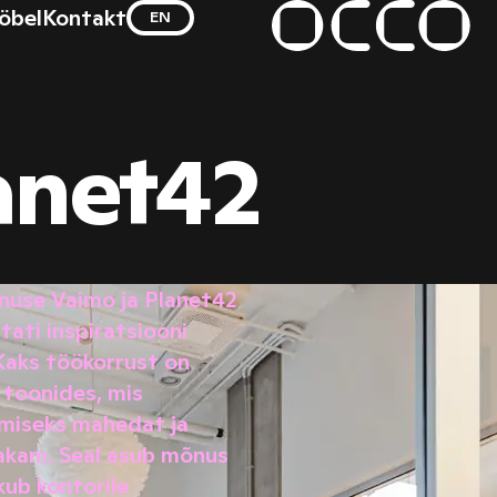
öbel
Kontakt
EN
OCCO
anet42
nuse Vaimo ja Planet42
ati inspiratsiooni
 Kaks töökorrust on
 toonides, mis
amiseks mahedat ja
sakam. Seal asub mõnus
kub kontorile